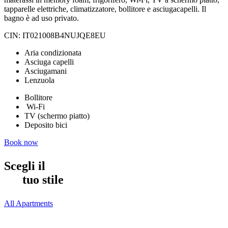
tapparelle elettriche, climatizzatore, bollitore e asciugacapelli. Il
bagno è ad uso privato.
CIN: IT021008B4NUJQE8EU
Aria condizionata
Asciuga capelli
Asciugamani
Lenzuola
Bollitore
Wi-Fi
TV (schermo piatto)
Deposito bici
Book now
Scegli il
tuo stile
All Apartments