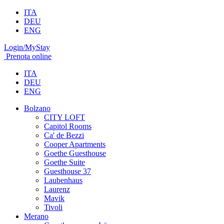
ITA
DEU
ENG
Login/MyStay
Prenota online
ITA
DEU
ENG
Bolzano
CITY LOFT
Capitol Rooms
Ca' de Bezzi
Cooper Apartments
Goethe Guesthouse
Goethe Suite
Guesthouse 37
Laubenhaus
Laurenz
Mavik
Tivoli
Merano