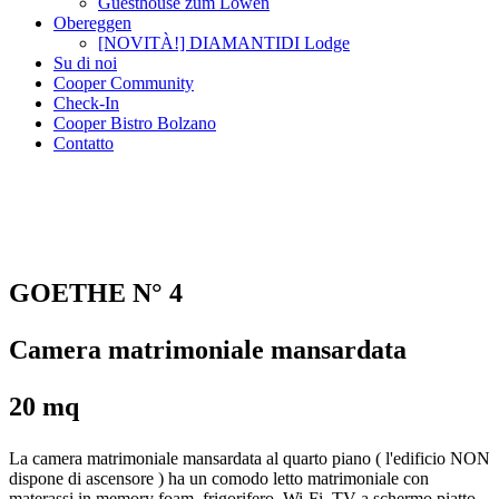
Guesthouse zum Löwen
Obereggen
[NOVITÀ!] DIAMANTIDI Lodge
Su di noi
Cooper Community
Check-In
Cooper Bistro Bolzano
Contatto
GOETHE N° 4
Camera matrimoniale mansardata
20 mq
La camera matrimoniale mansardata al quarto piano ( l'edificio NON
dispone di ascensore ) ha un comodo letto matrimoniale con
materassi in memory foam, frigorifero, Wi-Fi, TV a schermo piatto,