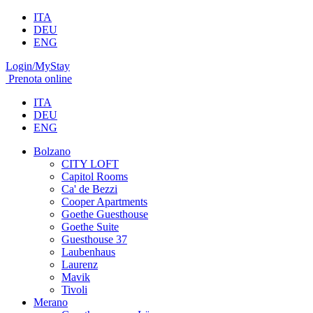
ITA
DEU
ENG
Login/MyStay
Prenota online
ITA
DEU
ENG
Bolzano
CITY LOFT
Capitol Rooms
Ca' de Bezzi
Cooper Apartments
Goethe Guesthouse
Goethe Suite
Guesthouse 37
Laubenhaus
Laurenz
Mavik
Tivoli
Merano