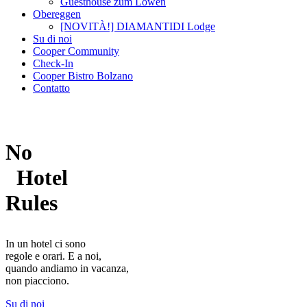
Guesthouse zum Löwen
Obereggen
[NOVITÀ!] DIAMANTIDI Lodge
Su di noi
Cooper Community
Check-In
Cooper Bistro Bolzano
Contatto
No
Hotel
Rules
In un hotel ci sono
regole e orari. E a noi,
quando andiamo in vacanza,
non piacciono.
Su di noi