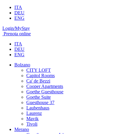
ITA
DEU
ENG
Login/MyStay
Prenota online
ITA
DEU
ENG
Bolzano
CITY LOFT
Capitol Rooms
Ca' de Bezzi
Cooper Apartments
Goethe Guesthouse
Goethe Suite
Guesthouse 37
Laubenhaus
Laurenz
Mavik
Tivoli
Merano