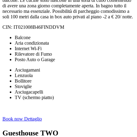
balcone. Le cucine sono nascoste in una sorta di cubo consentendo
di avere una zona giorno completamente aperta. In bagno tutto il
necessario ma essenziale. Possibilità di parcheggio comodissimo a
soli 100 metri dalla casa in box auto privati al piano -2 a € 20/ notte.
CIN: IT021008B46FINDDVM
Balcone
Aria condizionata
Internet Wi-Fi
Rilevatore di Fumo
Posto Auto o Garage
Asciugamani
Lenzuola
Bollitore
Stoviglie
Asciugacapelli
TV (schermo piatto)
Book now
Dettaglio
Guesthouse TWO