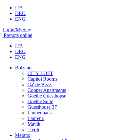
ITA
DEU
ENG
Login/MyStay
Prenota online
ITA
DEU
ENG
Bolzano
CITY LOFT
Capitol Rooms
Ca' de Bezzi
Cooper Apartments
Goethe Guesthouse
Goethe Suite
Guesthouse 37
Laubenhaus
Laurenz
Mavik
Tivoli
Merano