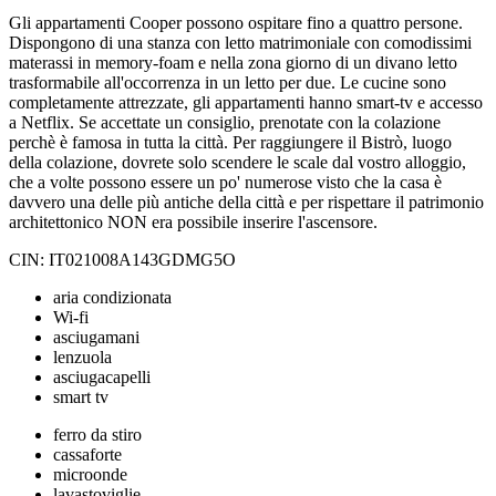
Gli appartamenti Cooper possono ospitare fino a quattro persone.
Dispongono di una stanza con letto matrimoniale con comodissimi
materassi in memory-foam e nella zona giorno di un divano letto
trasformabile all'occorrenza in un letto per due. Le cucine sono
completamente attrezzate, gli appartamenti hanno smart-tv e accesso
a Netflix. Se accettate un consiglio, prenotate con la colazione
perchè è famosa in tutta la città. Per raggiungere il Bistrò, luogo
della colazione, dovrete solo scendere le scale dal vostro alloggio,
che a volte possono essere un po' numerose visto che la casa è
davvero una delle più antiche della città e per rispettare il patrimonio
architettonico NON era possibile inserire l'ascensore.
CIN: IT021008A143GDMG5O
aria condizionata
Wi-fi
asciugamani
lenzuola
asciugacapelli
smart tv
ferro da stiro
cassaforte
microonde
lavastoviglie