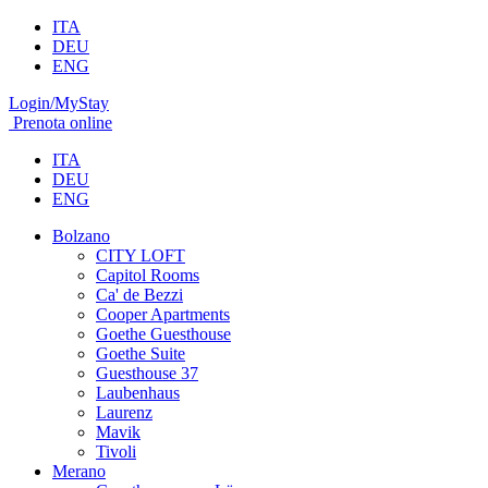
ITA
DEU
ENG
Login/MyStay
Prenota online
ITA
DEU
ENG
Bolzano
CITY LOFT
Capitol Rooms
Ca' de Bezzi
Cooper Apartments
Goethe Guesthouse
Goethe Suite
Guesthouse 37
Laubenhaus
Laurenz
Mavik
Tivoli
Merano