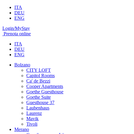
ITA
DEU
ENG
Login/MyStay
Prenota online
ITA
DEU
ENG
Bolzano
CITY LOFT
Capitol Rooms
Ca' de Bezzi
Cooper Apartments
Goethe Guesthouse
Goethe Suite
Guesthouse 37
Laubenhaus
Laurenz
Mavik
Tivoli
Merano