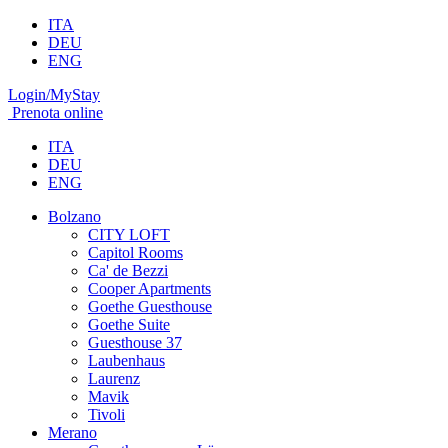
ITA
DEU
ENG
Login/MyStay
Prenota online
ITA
DEU
ENG
Bolzano
CITY LOFT
Capitol Rooms
Ca' de Bezzi
Cooper Apartments
Goethe Guesthouse
Goethe Suite
Guesthouse 37
Laubenhaus
Laurenz
Mavik
Tivoli
Merano