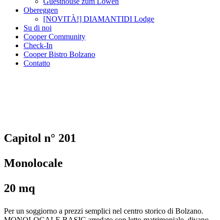
Guesthouse zum Löwen
Obereggen
[NOVITÀ!] DIAMANTIDI Lodge
Su di noi
Cooper Community
Check-In
Cooper Bistro Bolzano
Contatto
Capitol n° 201
Monolocale
20 mq
Per un soggiorno a prezzi semplici nel centro storico di Bolzano.
MONOLOCALE BASIC arredato con letto matrimoniale, divano