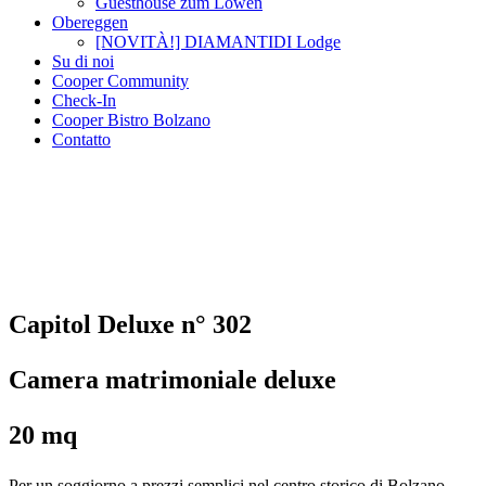
Guesthouse zum Löwen
Obereggen
[NOVITÀ!] DIAMANTIDI Lodge
Su di noi
Cooper Community
Check-In
Cooper Bistro Bolzano
Contatto
Capitol Deluxe n° 302
Camera matrimoniale deluxe
20 mq
Per un soggiorno a prezzi semplici nel centro storico di Bolzano.