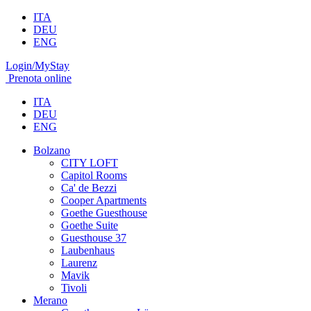
ITA
DEU
ENG
Login/MyStay
Prenota online
ITA
DEU
ENG
Bolzano
CITY LOFT
Capitol Rooms
Ca' de Bezzi
Cooper Apartments
Goethe Guesthouse
Goethe Suite
Guesthouse 37
Laubenhaus
Laurenz
Mavik
Tivoli
Merano