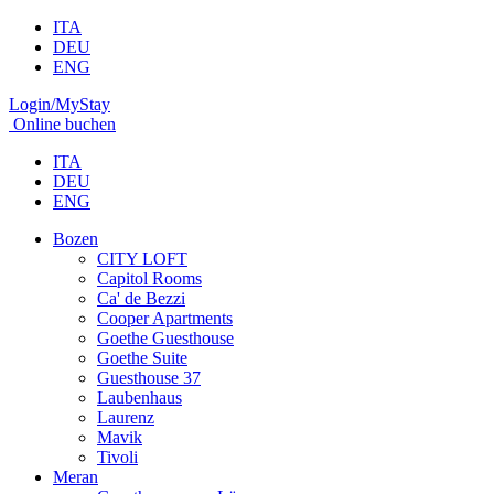
ITA
DEU
ENG
Login/MyStay
Online buchen
ITA
DEU
ENG
Bozen
CITY LOFT
Capitol Rooms
Ca' de Bezzi
Cooper Apartments
Goethe Guesthouse
Goethe Suite
Guesthouse 37
Laubenhaus
Laurenz
Mavik
Tivoli
Meran