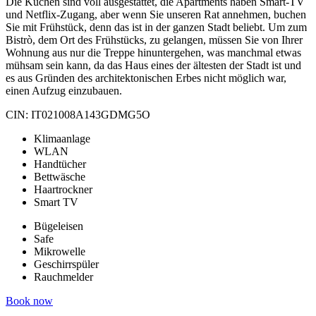
Die Küchen sind voll ausgestattet, die Apartments haben Smart-TV
und Netflix-Zugang, aber wenn Sie unseren Rat annehmen, buchen
Sie mit Frühstück, denn das ist in der ganzen Stadt beliebt. Um zum
Bistrò, dem Ort des Frühstücks, zu gelangen, müssen Sie von Ihrer
Wohnung aus nur die Treppe hinuntergehen, was manchmal etwas
mühsam sein kann, da das Haus eines der ältesten der Stadt ist und
es aus Gründen des architektonischen Erbes nicht möglich war,
einen Aufzug einzubauen.
CIN: IT021008A143GDMG5O
Klimaanlage
WLAN
Handtücher
Bettwäsche
Haartrockner
Smart TV
Bügeleisen
Safe
Mikrowelle
Geschirrspüler
Rauchmelder
Book now