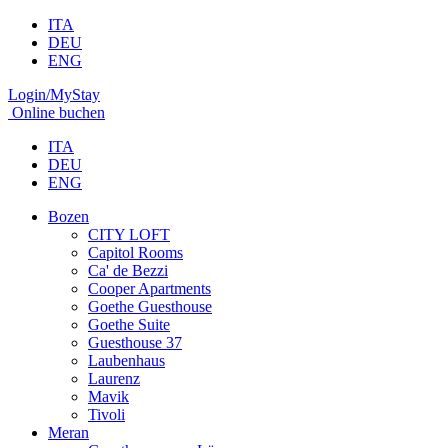
ITA
DEU
ENG
Login/MyStay
Online buchen
ITA
DEU
ENG
Bozen
CITY LOFT
Capitol Rooms
Ca' de Bezzi
Cooper Apartments
Goethe Guesthouse
Goethe Suite
Guesthouse 37
Laubenhaus
Laurenz
Mavik
Tivoli
Meran