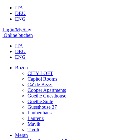
ITA
DEU
ENG
Login/MyStay
Online buchen
ITA
DEU
ENG
Bozen
CITY LOFT
Capitol Rooms
Ca' de Bezzi
Cooper Apartments
Goethe Guesthouse
Goethe Suite
Guesthouse 37
Laubenhaus
Laurenz
Mavik
Tivoli
Meran