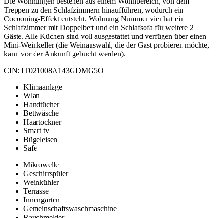
Die Wohnungen bestehen aus einem Wohnbereich, von dem
Treppen zu den Schlafzimmern hinaufführen, wodurch ein
Cocooning-Effekt entsteht. Wohnung Nummer vier hat ein
Schlafzimmer mit Doppelbett und ein Schlafsofa für weitere 2
Gäste. Alle Küchen sind voll ausgestattet und verfügen über einen
Mini-Weinkeller (die Weinauswahl, die der Gast probieren möchte,
kann vor der Ankunft gebucht werden).
CIN: IT021008A143GDMG5O
Klimaanlage
Wlan
Handtücher
Bettwäsche
Haartockner
Smart tv
Bügeleisen
Safe
Mikrowelle
Geschirrspüler
Weinkühler
Terrasse
Innengarten
Gemeinschaftswaschmaschine
Rauchmelder